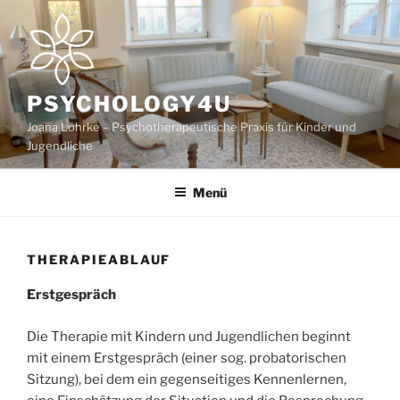
Zum
Inhalt
springen
PSYCHOLOGY4U
Joana Löhrke – Psychotherapeutische Praxis für Kinder und
Jugendliche
Menü
THERAPIEABLAUF
Erstgespräch
Die Therapie mit Kindern und Jugendlichen beginnt
mit einem Erstgespräch (einer sog. probatorischen
Sitzung), bei dem ein gegenseitiges Kennenlernen,