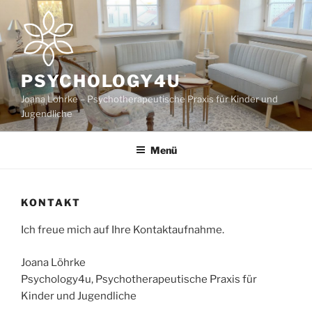
Zum
Inhalt
springen
PSYCHOLOGY4U
Joana Löhrke – Psychotherapeutische Praxis für Kinder und
Jugendliche
Menü
KONTAKT
Ich freue mich auf Ihre Kontaktaufnahme.
Joana Löhrke
Psychology4u, Psychotherapeutische Praxis für
Kinder und Jugendliche